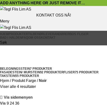
ADD ANYTHING HERE OR JUST REMOVE IT…
KONTAKT OSS NÅ!
Meny
HJEM
PRODUKTER
TILBEHØR
LEVERANDØRER
BOS FLISER
BAD I HALDEN
FAQ
OM OSS
KONTAKT
Søk
Noir
Vis kategorier
BELEGNINGSSTEIN
7 PRODUKTER
FASADESTEIN/ MURSTEIN
92 PRODUKTER
FLISER
75 PRODUKTER
TAKSTEIN
55 PRODUKTER
Hjem
Produkt Farge
Noir
Viser alle 4 resultater
Vis sidemenyen
Vis
9
24
36