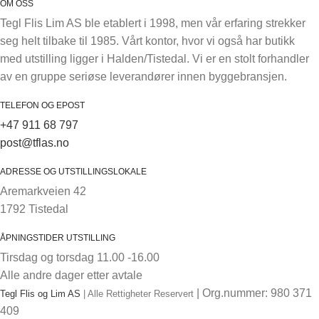
OM OSS
Tegl Flis Lim AS ble etablert i 1998, men vår erfaring strekker
seg helt tilbake til 1985. Vårt kontor, hvor vi også har butikk
med utstilling ligger i Halden/Tistedal. Vi er en stolt forhandler
av en gruppe seriøse leverandører innen byggebransjen.
TELEFON OG EPOST
+47 911 68 797
post@tflas.no
ADRESSE OG UTSTILLINGSLOKALE
Aremarkveien 42
1792 Tistedal
ÅPNINGSTIDER UTSTILLING
Tirsdag og torsdag 11.00 -16.00
Alle andre dager etter avtale
| Org.nummer: 980 371
Tegl Flis og Lim AS
| Alle Rettigheter Reservert
409