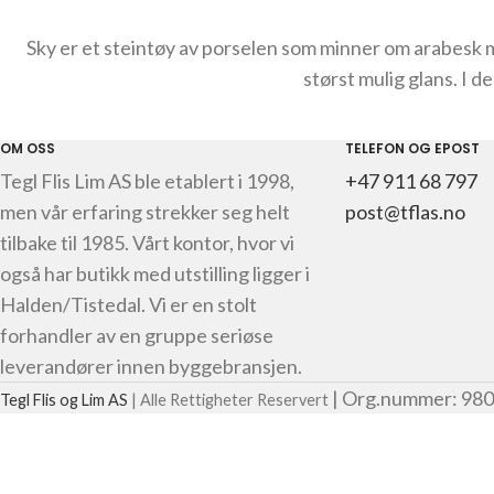
Sky er et steintøy av porselen som minner om arabesk ma
størst mulig glans. I d
OM OSS
TELEFON OG EPOST
Tegl Flis Lim AS ble etablert i 1998,
+47 911 68 797
men vår erfaring strekker seg helt
post@tflas.no
tilbake til 1985. Vårt kontor, hvor vi
også har butikk med utstilling ligger i
Halden/Tistedal. Vi er en stolt
forhandler av en gruppe seriøse
leverandører innen byggebransjen.
| Org.nummer: 980
Tegl Flis og Lim AS
| Alle Rettigheter Reservert