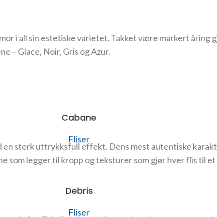
 i all sin estetiske varietet. Takket være markert åring gj
ene – Glace, Noir, Gris og Azur.
Cabane
Fliser
 en sterk uttrykksfull effekt. Dens mest autentiske karakte
e som legger til kropp og teksturer som gjør hver flis til et
Debris
Fliser