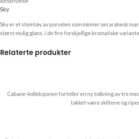
Beskrivelse
Sky
Sky er et steintøy av porselen som minner om arabesk marmor
størst mulig glans. I de fire forskjellige kromatiske variant
Relaterte produkter
Cabane-kolleksjonen forteller en ny tolkning av tre med
takket være skiltene og ripen