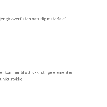
engir overflaten naturlig materiale i
r kommer til uttrykk i stilige elementer
 unikt stykke.