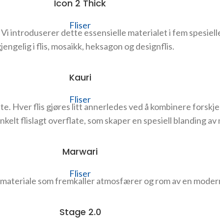
Icon 2 Thick
Fliser
Vi introduserer dette essensielle materialet i fem spesiel
gjengelig i flis, mosaikk, heksagon og designflis.
Kauri
Fliser
te. Hver flis gjøres litt annerledes ved å kombinere forskjel
enkelt flislagt overflate, som skaper en spesiell blanding av
Marwari
Fliser
et materiale som fremkaller atmosfærer og rom av en moder
Stage 2.0