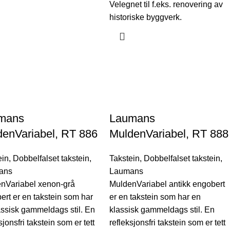
Velegnet til f.eks. renovering av
historiske byggverk.
mans
Laumans
enVariabel, RT 886
MuldenVariabel, RT 888
ein
,
Dobbelfalset takstein
,
Takstein
,
Dobbelfalset takstein
,
ans
Laumans
nVariabel xenon-grå
MuldenVariabel antikk engobert
ert er en takstein som har
er en takstein som har en
assisk gammeldags stil. En
klassisk gammeldags stil. En
sjonsfri takstein som er tett
refleksjonsfri takstein som er tett