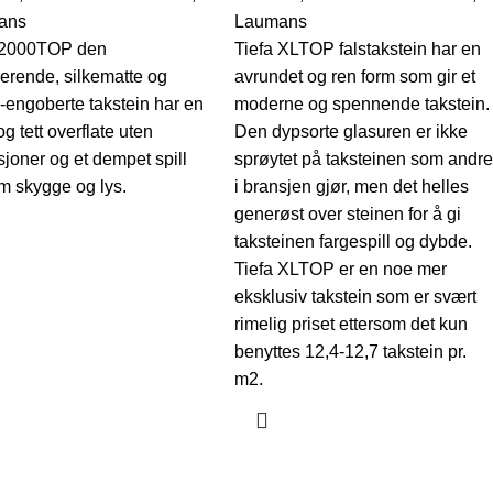
ans
Laumans
 2000TOP den
Tiefa XLTOP falstakstein har en
nerende, silkematte og
avrundet og ren form som gir et
k-engoberte takstein har en
moderne og spennende takstein.
og tett overflate uten
Den dypsorte glasuren er ikke
sjoner og et dempet spill
sprøytet på taksteinen som andre
m skygge og lys.
i bransjen gjør, men det helles
generøst over steinen for å gi
taksteinen fargespill og dybde.
Tiefa XLTOP er en noe mer
eksklusiv takstein som er svært
rimelig priset ettersom det kun
benyttes 12,4-12,7 takstein pr.
m2.