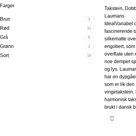
Farger
Takstein
,
Dobbe
Laumans
Brun
3
IdealVariabel 
Rød
11
fascinerende t
Grå
9
silkematte over
Grønn
engobert, som g
2
overflate uten 
Sort
16
noe dempet sp
og lys. Lauman
har en dypgåe
som er lik den
vingetakstein.
harmonisk taks
brukt i dansk 