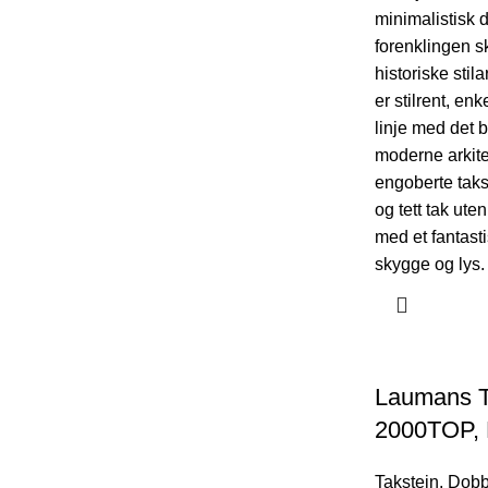
minimalistisk 
forenklingen s
historiske stil
er stilrent, enk
linje med det b
moderne arkite
engoberte takst
og tett tak ute
med et fantasti
skygge og lys.
Laumans T
2000TOP, 
Takstein
,
Dobbe