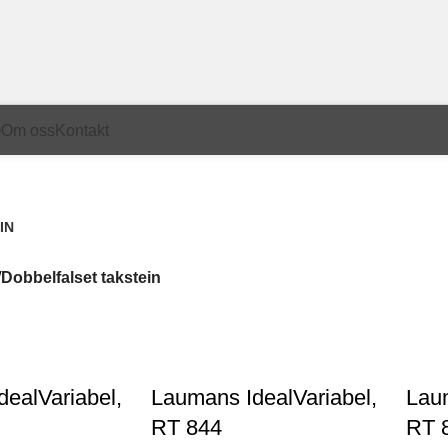
Q
Om oss
Kontakt
IN
kter
Dobbelfalset takstein
ealVariabel,
Laumans IdealVariabel,
Laum
RT 844
RT 