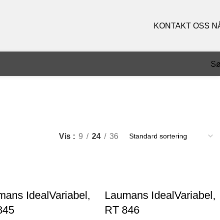
KONTAKT OSS N
S
Vis
9
24
36
ans IdealVariabel,
Laumans IdealVariabel,
845
RT 846