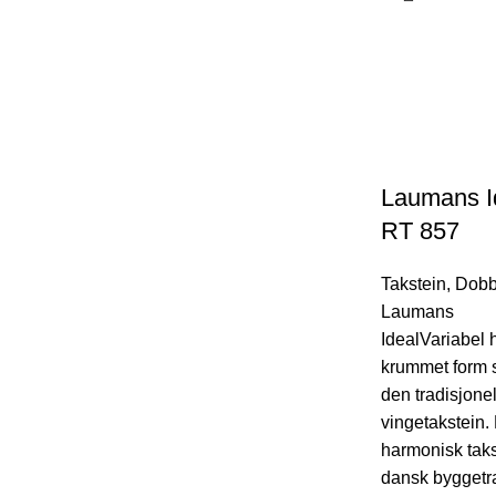
Laumans Id
RT 857
Takstein
,
Dobbe
Laumans
IdealVariabel 
krummet form 
den tradisjone
vingetakstein.
harmonisk taks
dansk byggetr