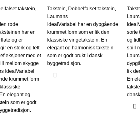
lfalset takstein
,
Takstein
,
Dobbelfalset takstein
,
Takst
Laumans
Laum
den røde
IdealVariabel har en dypgående
Ideal
aksteinen har en
krummet form som er lik den
sorte 
flate og er
klassiske vingetakstein. En
og tid
ir en sterk og tett
elegant og harmonisk takstein
spill 
refleksjoner med et
som er godt brukt i dansk
Lauma
ill mellom skygge
byggetradisjon.
dypgå
s IdealVariabel
lik de
nde krummet form
En el
 klassiske
takste
 En elegant og
dansk
tein som er godt
byggetradisjon.