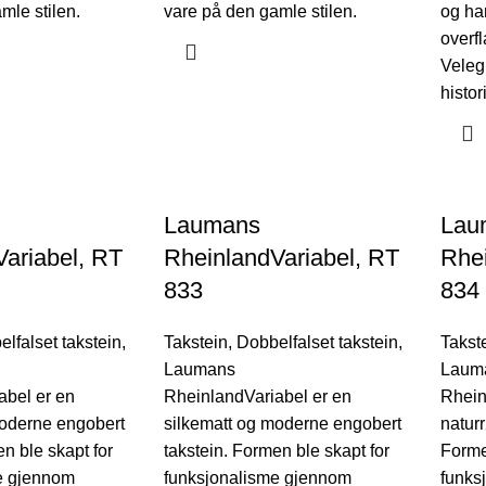
mle stilen.
vare på den gamle stilen.
og ha
overfl
Velegn
histo
Laumans
Lau
ariabel, RT
RheinlandVariabel, RT
Rhei
833
834
lfalset takstein
,
Takstein
,
Dobbelfalset takstein
,
Takst
Laumans
Laum
abel er en
RheinlandVariabel er en
Rhein
moderne engobert
silkematt og moderne engobert
naturr
n ble skapt for
takstein. Formen ble skapt for
Forme
e gjennom
funksjonalisme gjennom
funks