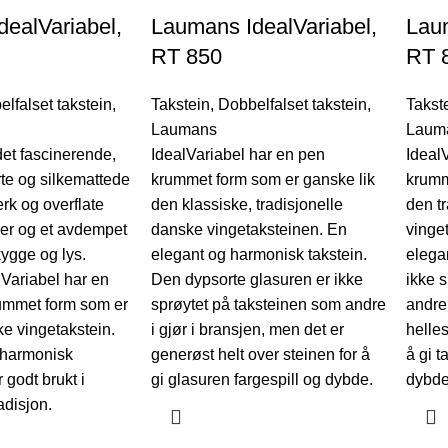
ealVariabel,
Laumans IdealVariabel,
Laum
RT 850
RT 
lfalset takstein
,
Takstein
,
Dobbelfalset takstein
,
Takst
Laumans
Laum
det fascinerende,
IdealVariabel har en pen
Ideal
te og silkemattede
krummet form som er ganske lik
krumm
erk og overflate
den klassiske, tradisjonelle
den t
ner og et avdempet
danske vingetaksteinen. En
vinge
kygge og lys.
elegant og harmonisk takstein.
elegan
Variabel har en
Den dypsorte glasuren er ikke
ikke 
mmet form som er
sprøytet på taksteinen som andre
andre 
ke vingetakstein.
i gjør i bransjen, men det er
helles
 harmonisk
generøst helt over steinen for å
å gi t
 godt brukt i
gi glasuren fargespill og dybde.
dybde
disjon.