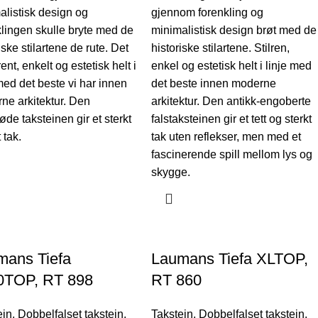
alistisk design og
gjennom forenkling og
klingen skulle bryte med de
minimalistisk design brøt med de
iske stilartene de rute. Det
historiske stilartene. Stilren,
lrent, enkelt og estetisk helt i
enkel og estetisk helt i linje med
med det beste vi har innen
det beste innen moderne
ne arkitektur. Den
arkitektur. Den antikk-engoberte
øde taksteinen gir et sterkt
falstaksteinen gir et tett og sterkt
 tak.
tak uten reflekser, men med et
fascinerende spill mellom lys og
skygge.
mans Tiefa
Laumans Tiefa XLTOP,
0TOP, RT 898
RT 860
ein
,
Dobbelfalset takstein
,
Takstein
,
Dobbelfalset takstein
,