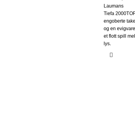
Laumans
Tiefa 2000TOP 
engoberte take
og en evigvar
et flott spill 
lys.