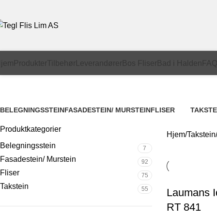
jem
Produkter
Tilbehør
Leverandører
Bos Fliser
Bad i Halden
FA
Dobbelfalset takstein
BELEGNINGSSTEIN
FASADESTEIN/ MURSTEIN
FLISER
TAKSTE
7 Produkter
92 Produkter
75 Produkter
55 Produ
Produktkategorier
Hjem
Takstein
Belegningsstein
7
Fasadestein/ Murstein
92
Fliser
75
Takstein
55
Laumans Id
RT 841