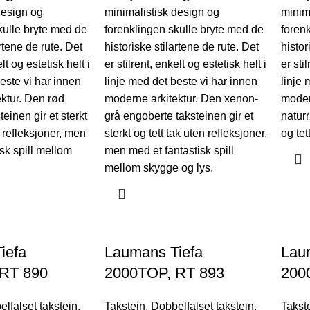
design og
minimalistisk design og
minim
kulle bryte med de
forenklingen skulle bryte med de
foren
artene de rute. Det
historiske stilartene de rute. Det
histor
elt og estetisk helt i
er stilrent, enkelt og estetisk helt i
er sti
este vi har innen
linje med det beste vi har innen
linje 
ktur. Den rød
moderne arkitektur. Den xenon-
moder
einen gir et sterkt
grå engoberte taksteinen gir et
naturr
n refleksjoner, men
sterkt og tett tak uten refleksjoner,
og tett
sk spill mellom
men med et fantastisk spill
mellom skygge og lys.
iefa
Laumans Tiefa
Lau
RT 890
2000TOP, RT 893
200
lfalset takstein
,
Takstein
,
Dobbelfalset takstein
,
Takst