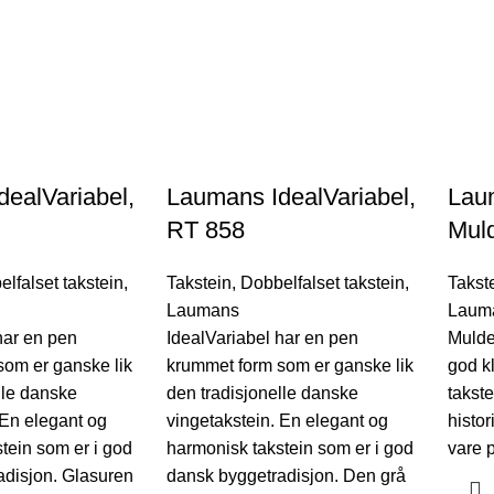
ealVariabel,
Laumans IdealVariabel,
Lau
RT 858
Muld
lfalset takstein
,
Takstein
,
Dobbelfalset takstein
,
Takst
Laumans
Laum
har en pen
IdealVariabel har en pen
Mulde
som er ganske lik
krummet form som er ganske lik
god kl
lle danske
den tradisjonelle danske
takste
 En elegant og
vingetakstein. En elegant og
histo
tein som er i god
harmonisk takstein som er i god
vare 
adisjon. Glasuren
dansk byggetradisjon. Den grå