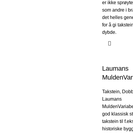
er ikke sprøyte
som andre i br
det helles gen
for å gi takste
dybde.
Laumans
MuldenVar
Takstein
,
Dobbe
Laumans
MuldenVariabel
god klassisk st
takstein til f.e
historiske byg