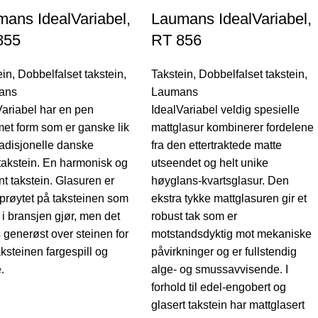
ans IdealVariabel,
Laumans IdealVariabel,
855
RT 856
ein
,
Dobbelfalset takstein
,
Takstein
,
Dobbelfalset takstein
,
ans
Laumans
Variabel har en pen
IdealVariabel veldig spesielle
et form som er ganske lik
mattglasur kombinerer fordelene
radisjonelle danske
fra den ettertraktede matte
takstein. En harmonisk og
utseendet og helt unike
t takstein. Glasuren er
høyglans-kvartsglasur. Den
sprøytet på taksteinen som
ekstra tykke mattglasuren gir et
i bransjen gjør, men det
robust tak som er
 generøst over steinen for
motstandsdyktig mot mekaniske
aksteinen fargespill og
påvirkninger og er fullstendig
.
alge- og smussavvisende. I
forhold til edel-engobert og
glasert takstein har mattglasert