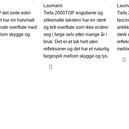
Laumans
Laum
det sorte edel-
Tiefa 2000TOP engoberte og
Tiefa
t har en halvmatt
silkematte takstein har en sterk
fasci
ende overflate med
og tett overflate som ikke endrer
antik
mellom skygge og
seg i farge selv etter mange år i
sterk 
bruk. Det er et tak helt uten
reflek
refleksoner og det har et naturlig
mello
fargespill mellom skygge og lys.