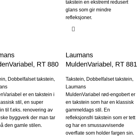
takstein en ekstremt redusert
glans som gir mindre
refleksjoner.
mans
Laumans
enVariabel, RT 880
MuldenVariabel, RT 881
ein
,
Dobbelfalset takstein
,
Takstein
,
Dobbelfalset takstein
,
ans
Laumans
nVariabel er en takstein i
MuldenVariabel rød-engobert er
assisk stil, en super
en takstein som har en klassisk
in til f.eks. renovering av
gammeldags stil. En
riske byggverk der man tar
refleksjonsfri takstein som er tett
på den gamle stilen.
og har en smussavvisende
overflate som holder fargen sin.