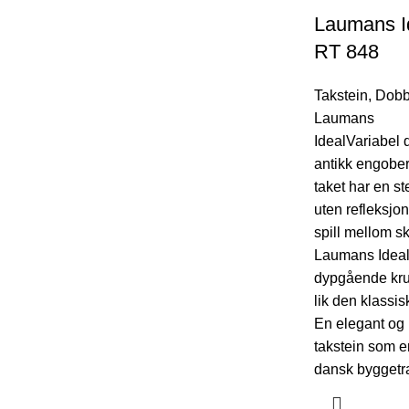
Laumans Id
RT 848
Takstein
,
Dobbe
Laumans
IdealVariabel 
antikk engober
taket har en st
uten refleksjo
spill mellom s
Laumans Ideal
dypgående kru
lik den klassis
En elegant og
takstein som er
dansk byggetra