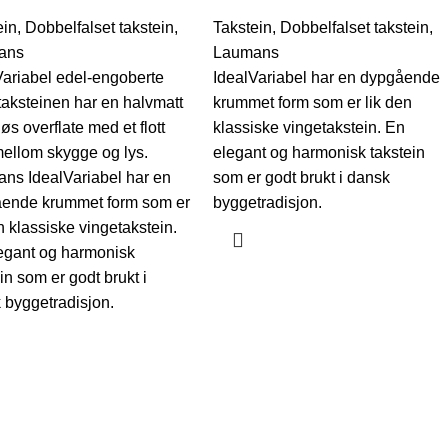
ein
,
Dobbelfalset takstein
,
Takstein
,
Dobbelfalset takstein
,
ans
Laumans
Variabel edel-engoberte
IdealVariabel har en dypgående
taksteinen har en halvmatt
krummet form som er lik den
løs overflate med et flott
klassiske vingetakstein. En
mellom skygge og lys.
elegant og harmonisk takstein
ns IdealVariabel har en
som er godt brukt i dansk
ende krummet form som er
byggetradisjon.
n klassiske vingetakstein.
egant og harmonisk
in som er godt brukt i
 byggetradisjon.