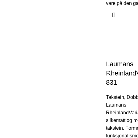
vare på den ga
Laumans
RheinlandV
831
Takstein
,
Dobbe
Laumans
RheinlandVari
silkematt og 
takstein. Forme
funksjonalism