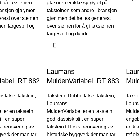
t på taksteinen
glasuren er ikke sprøytet på
ansjen gjør, men
taksteinen som andre i bransjen
erøst over steinen
gjør, men det helles generøst
inen fargespill og
over steinen for å gi taksteinen
fargespill og dybde.
Laumans
Lau
iabel, RT 882
MuldenVariabel, RT 883
Muld
lfalset takstein
,
Takstein
,
Dobbelfalset takstein
,
Takst
Laumans
Laum
 er en takstein i
MuldenVariabel er en takstein i
Mulde
il, en super
god klassisk stil, en super
engob
ks. renovering av
takstein til f.eks. renovering av
en kl
gverk der man tar
historiske byggverk der man tar
reflek