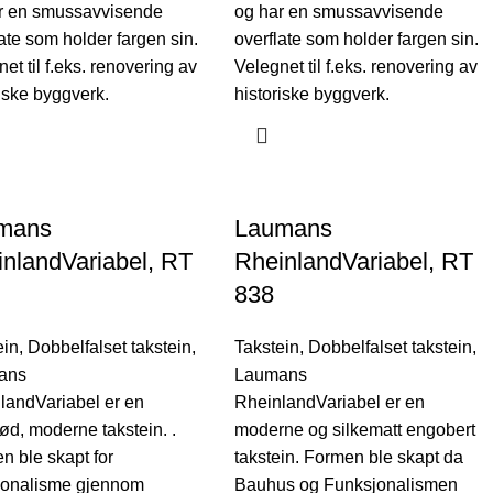
r en smussavvisende
og har en smussavvisende
ate som holder fargen sin.
overflate som holder fargen sin.
et til f.eks. renovering av
Velegnet til f.eks. renovering av
riske byggverk.
historiske byggverk.
mans
Laumans
nlandVariabel, RT
RheinlandVariabel, RT
838
ein
,
Dobbelfalset takstein
,
Takstein
,
Dobbelfalset takstein
,
ans
Laumans
landVariabel er en
RheinlandVariabel er en
ød, moderne takstein. .
moderne og silkematt engobert
n ble skapt for
takstein. Formen ble skapt da
jonalisme gjennom
Bauhus og Funksjonalismen