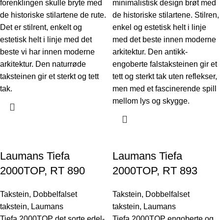
forenklingen skulle bryte med
minimalistisk design brøt med
de historiske stilartene de rute.
de historiske stilartene. Stilren,
Det er stilrent, enkelt og
enkel og estetisk helt i linje
estetisk helt i linje med det
med det beste innen moderne
beste vi har innen moderne
arkitektur. Den antikk-
arkitektur. Den naturrøde
engoberte falstaksteinen gir et
taksteinen gir et sterkt og tett
tett og sterkt tak uten reflekser,
tak.
men med et fascinerende spill
mellom lys og skygge.
Laumans Tiefa
Laumans Tiefa
2000TOP, RT 890
2000TOP, RT 893
Takstein
,
Dobbelfalset
Takstein
,
Dobbelfalset
takstein
,
Laumans
takstein
,
Laumans
Tiefa 2000TOP det sorte edel-
Tiefa 2000TOP engoberte og