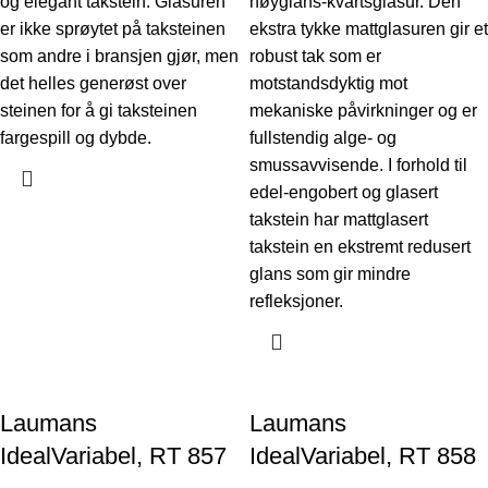
og elegant takstein. Glasuren
høyglans-kvartsglasur. Den
er ikke sprøytet på taksteinen
ekstra tykke mattglasuren gir et
som andre i bransjen gjør, men
robust tak som er
det helles generøst over
motstandsdyktig mot
steinen for å gi taksteinen
mekaniske påvirkninger og er
fargespill og dybde.
fullstendig alge- og
smussavvisende. I forhold til
edel-engobert og glasert
takstein har mattglasert
takstein en ekstremt redusert
glans som gir mindre
refleksjoner.
Laumans
Laumans
IdealVariabel, RT 857
IdealVariabel, RT 858