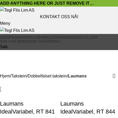
ADD ANYTHING HERE OR JUST REMOVE IT…
KONTAKT OSS NÅ!
Meny
HJEM
PRODUKTER
TILBEHØR
LEVERANDØRER
BOS FLISER
BAD I HALDEN
FAQ
OM OSS
KONTAKT
Søk
Laumans
Vis kategorier
Hjem
Takstein
Dobbelfalset takstein
Laumans
Laumans
Laumans
IdealVariabel, RT 841
IdealVariabel, RT 844