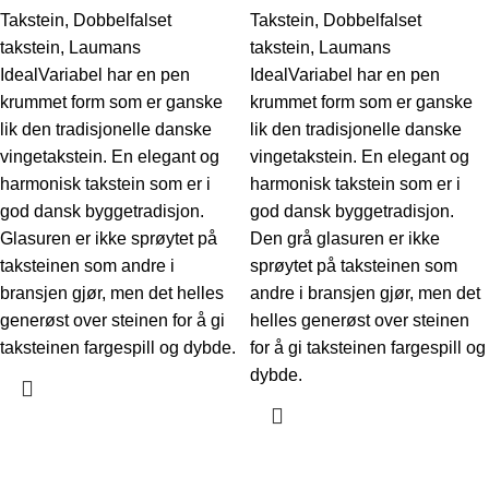
Takstein
,
Dobbelfalset
Takstein
,
Dobbelfalset
takstein
,
Laumans
takstein
,
Laumans
IdealVariabel har en pen
IdealVariabel har en pen
krummet form som er ganske
krummet form som er ganske
lik den tradisjonelle danske
lik den tradisjonelle danske
vingetakstein. En elegant og
vingetakstein. En elegant og
harmonisk takstein som er i
harmonisk takstein som er i
god dansk byggetradisjon.
god dansk byggetradisjon.
Glasuren er ikke sprøytet på
Den grå glasuren er ikke
taksteinen som andre i
sprøytet på taksteinen som
bransjen gjør, men det helles
andre i bransjen gjør, men det
generøst over steinen for å gi
helles generøst over steinen
taksteinen fargespill og dybde.
for å gi taksteinen fargespill og
dybde.