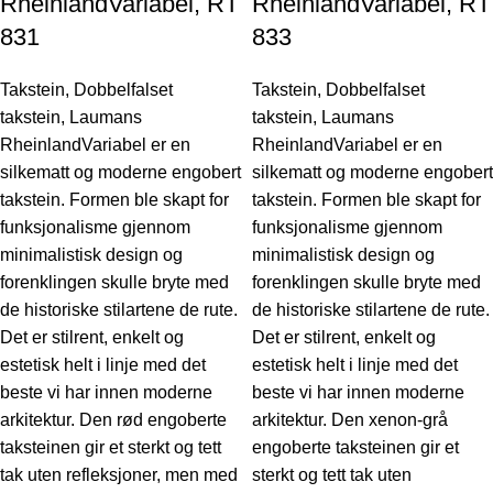
RheinlandVariabel, RT
RheinlandVariabel, RT
831
833
Takstein
,
Dobbelfalset
Takstein
,
Dobbelfalset
takstein
,
Laumans
takstein
,
Laumans
RheinlandVariabel er en
RheinlandVariabel er en
silkematt og moderne engobert
silkematt og moderne engobert
takstein. Formen ble skapt for
takstein. Formen ble skapt for
funksjonalisme gjennom
funksjonalisme gjennom
minimalistisk design og
minimalistisk design og
forenklingen skulle bryte med
forenklingen skulle bryte med
de historiske stilartene de rute.
de historiske stilartene de rute.
Det er stilrent, enkelt og
Det er stilrent, enkelt og
estetisk helt i linje med det
estetisk helt i linje med det
beste vi har innen moderne
beste vi har innen moderne
arkitektur. Den rød engoberte
arkitektur. Den xenon-grå
taksteinen gir et sterkt og tett
engoberte taksteinen gir et
tak uten refleksjoner, men med
sterkt og tett tak uten