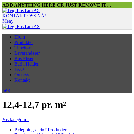
ADD ANYTHING HERE OR JUST REMOVE IT…
KONTAKT OSS NÅ!
Meny
Hjem
Produkter
Tilbehør
Leverandører
Bos Fliser
Bad i Halden
FAQ
Om oss
Kontakt
Søk
12,4-12,7 pr. m²
Vis kategorier
Belegningsstein
7 Produkter