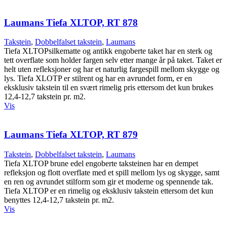
Laumans Tiefa XLTOP, RT 878
Takstein
,
Dobbelfalset takstein
,
Laumans
Tiefa XLTOPsilkematte og antikk engoberte taket har en sterk og
tett overflate som holder fargen selv etter mange år på taket. Taket er
helt uten refleksjoner og har et naturlig fargespill mellom skygge og
lys. Tiefa XLOTP er stilrent og har en avrundet form, er en
eksklusiv takstein til en svært rimelig pris ettersom det kun brukes
12,4-12,7 takstein pr. m2.
Vis
Laumans Tiefa XLTOP, RT 879
Takstein
,
Dobbelfalset takstein
,
Laumans
Tiefa XLTOP brune edel engoberte taksteinen har en dempet
refleksjon og flott overflate med et spill mellom lys og skygge, samt
en ren og avrundet stilform som gir et moderne og spennende tak.
Tiefa XLTOP er en rimelig og eksklusiv takstein ettersom det kun
benyttes 12,4-12,7 takstein pr. m2.
Vis