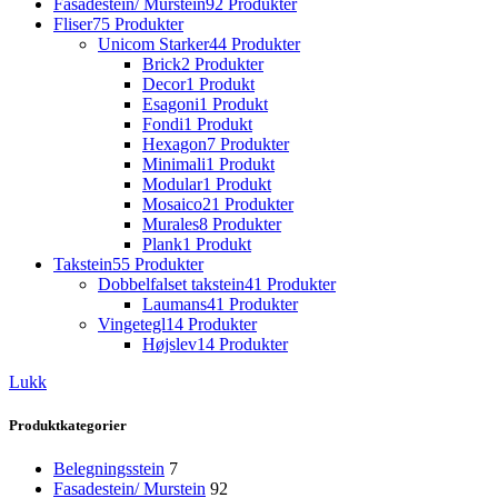
Fasadestein/ Murstein
92 Produkter
Fliser
75 Produkter
Unicom Starker
44 Produkter
Brick
2 Produkter
Decor
1 Produkt
Esagoni
1 Produkt
Fondi
1 Produkt
Hexagon
7 Produkter
Minimali
1 Produkt
Modular
1 Produkt
Mosaico
21 Produkter
Murales
8 Produkter
Plank
1 Produkt
Takstein
55 Produkter
Dobbelfalset takstein
41 Produkter
Laumans
41 Produkter
Vingetegl
14 Produkter
Højslev
14 Produkter
Lukk
Produktkategorier
Belegningsstein
7
Fasadestein/ Murstein
92