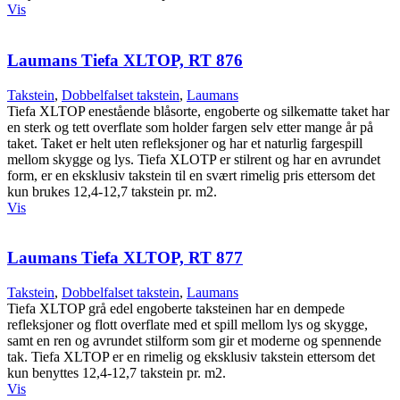
Vis
Laumans Tiefa XLTOP, RT 876
Takstein
,
Dobbelfalset takstein
,
Laumans
Tiefa XLTOP enestående blåsorte, engoberte og silkematte taket har
en sterk og tett overflate som holder fargen selv etter mange år på
taket. Taket er helt uten refleksjoner og har et naturlig fargespill
mellom skygge og lys. Tiefa XLOTP er stilrent og har en avrundet
form, er en eksklusiv takstein til en svært rimelig pris ettersom det
kun brukes 12,4-12,7 takstein pr. m2.
Vis
Laumans Tiefa XLTOP, RT 877
Takstein
,
Dobbelfalset takstein
,
Laumans
Tiefa XLTOP grå edel engoberte taksteinen har en dempede
refleksjoner og flott overflate med et spill mellom lys og skygge,
samt en ren og avrundet stilform som gir et moderne og spennende
tak. Tiefa XLTOP er en rimelig og eksklusiv takstein ettersom det
kun benyttes 12,4-12,7 takstein pr. m2.
Vis