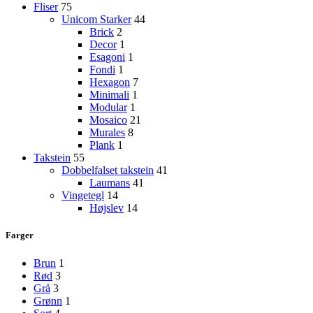
Fliser
75
Unicom Starker
44
Brick
2
Decor
1
Esagoni
1
Fondi
1
Hexagon
7
Minimali
1
Modular
1
Mosaico
21
Murales
8
Plank
1
Takstein
55
Dobbelfalset takstein
41
Laumans
41
Vingetegl
14
Højslev
14
Farger
Brun
1
Rød
3
Grå
3
Grønn
1