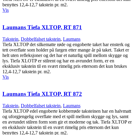
benyttes 12,4-12,7 takstein pr. m2.
Vis
Laumans Tiefa XLTOP, RT 871
Takstein
,
Dobbelfalset takstein
,
Laumans
Tiefa XLTOP det silkematte røde og engoberte taket har ensterk og
tett overflate som holder på fargen etter mange år på taket. Taket er
helt uten refleksjoner og det har et naturlig spill mellom skygge og
lys. Tiefa XLOTP er stilrent og har en avrundet form, er en
eksklusiv takstein til en svært rimelig pris ettersom det kun brukes
12,4-12,7 takstein pr. m2.
Vis
Laumans Tiefa XLTOP, RT 872
Takstein
,
Dobbelfalset takstein
,
Laumans
Tiefa XLTOP edel engoberte kobberrøde taksteinen har en halvmatt
og uforgjengelig overflate med et spill mellom skygge og lys, samt
en avrundet stilren form som gir et moderne og tak. Tiefa XLTOP er
en eksklusiv takstein til en svært rimelig pris ettersom det kun
benyttes 12,4-12,7 takstein pr. m2.