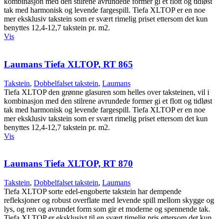
kombinasjon med den stilrene avrundede former gi et flott og tidløst
tak med harmonisk og levende fargespill. Tiefa XLTOP er en noe
mer eksklusiv takstein som er svært rimelig priset ettersom det kun
benyttes 12,4-12,7 takstein pr. m2.
Vis
Laumans Tiefa XLTOP, RT 865
Takstein
,
Dobbelfalset takstein
,
Laumans
Tiefa XLTOP den grønne glasuren som helles over taksteinen, vil i
kombinasjon med den stilrene avrundede former gi et flott og tidløst
tak med harmonisk og levende fargespill. Tiefa XLTOP er en noe
mer eksklusiv takstein som er svært rimelig priset ettersom det kun
benyttes 12,4-12,7 takstein pr. m2.
Vis
Laumans Tiefa XLTOP, RT 870
Takstein
,
Dobbelfalset takstein
,
Laumans
Tiefa XLTOP sorte edel-engoberte takstein har dempende
refleksjoner og robust overflate med levende spill mellom skygge og
lys, og ren og avrundet form som gir et moderne og spennende tak.
Tiefa XLTOP er eksklusivt til en svært timelig pris ettersom det kun