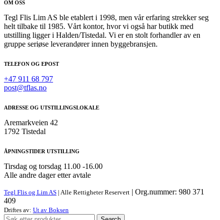
OM OSS
Tegl Flis Lim AS ble etablert i 1998, men vår erfaring strekker seg
helt tilbake til 1985. Vårt kontor, hvor vi også har butikk med
utstilling ligger i Halden/Tistedal. Vi er en stolt forhandler av en
gruppe seriøse leverandører innen byggebransjen.
TELEFON OG EPOST
+47 911 68 797
post@tflas.no
ADRESSE OG UTSTILLINGSLOKALE
Aremarkveien 42
1792 Tistedal
ÅPNINGSTIDER UTSTILLING
Tirsdag og torsdag 11.00 -16.00
Alle andre dager etter avtale
| Org.nummer: 980 371
Tegl Flis og Lim AS
| Alle Rettigheter Reservert
409
Driftes av:
Ut av Boksen
Search