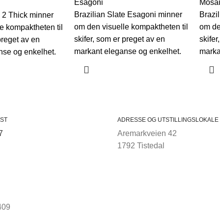
Esagoni
Mosa
Brazilian Slate Esagoni minner
Brazi
e 2 Thick minner
om den visuelle kompaktheten til
om de
e kompaktheten til
skifer, som er preget av en
skifer
preget av en
markant eleganse og enkelhet.
marka
nse og enkelhet.
ST
ADRESSE OG UTSTILLINGSLOKALE
7
Aremarkveien 42
1792 Tistedal
409