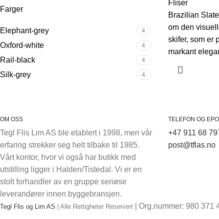
Fliser
Farger
Brazilian Slat
om den visuell
Elephant-grey
4
skifer, som er 
Oxford-white
4
markant elega
Rail-black
4
Silk-grey
4
OM OSS
TELEFON OG EPO
Tegl Flis Lim AS ble etablert i 1998, men vår
+47 911 68 79
erfaring strekker seg helt tilbake til 1985.
post@tflas.no
Vårt kontor, hvor vi også har butikk med
utstilling ligger i Halden/Tistedal. Vi er en
stolt forhandler av en gruppe seriøse
leverandører innen byggebransjen.
| Org.nummer: 980 371 
Tegl Flis og Lim AS
| Alle Rettigheter Reservert