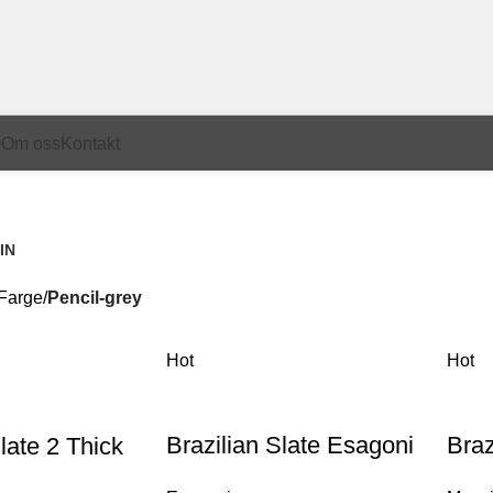
Q
Om oss
Kontakt
IN
kter
Farge
Pencil-grey
Hot
Hot
Brazilian Slate Esagoni
Braz
late 2 Thick