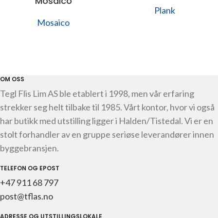
Mosaico
Plank
Mosaico
OM OSS
Tegl Flis Lim AS ble etablert i 1998, men vår erfaring
strekker seg helt tilbake til 1985. Vårt kontor, hvor vi også
har butikk med utstilling ligger i Halden/Tistedal. Vi er en
stolt forhandler av en gruppe seriøse leverandører innen
byggebransjen.
TELEFON OG EPOST
+47 911 68 797
post@tflas.no
ADRESSE OG UTSTILLINGSLOKALE