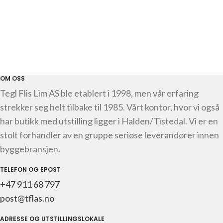
OM OSS
Tegl Flis Lim AS ble etablert i 1998, men vår erfaring
strekker seg helt tilbake til 1985. Vårt kontor, hvor vi også
har butikk med utstilling ligger i Halden/Tistedal. Vi er en
stolt forhandler av en gruppe seriøse leverandører innen
byggebransjen.
TELEFON OG EPOST
+47 911 68 797
post@tflas.no
ADRESSE OG UTSTILLINGSLOKALE