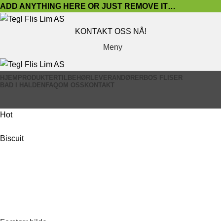
ADD ANYTHING HERE OR JUST REMOVE IT…
KONTAKT OSS NÅ!
Meny
HJEM
PRODUKTER
TILBEHØR
LEVERANDØRER
BOS FLISER
BAD I HALDEN
FAQ
OM OSS
KONTAKT
Hot
Biscuit