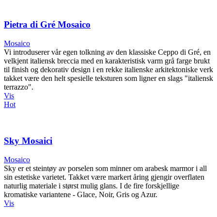
Pietra di Gré Mosaico
Mosaico
Vi introduserer vår egen tolkning av den klassiske Ceppo di Gré, en
velkjent italiensk breccia med en karakteristisk varm grå farge brukt
til finish og dekorativ design i en rekke italienske arkitektoniske verk
takket være den helt spesielle teksturen som ligner en slags "italiensk
terrazzo".
Vis
Hot
Sky Mosaici
Mosaico
Sky er et steintøy av porselen som minner om arabesk marmor i all
sin estetiske varietet. Takket være markert åring gjengir overflaten
naturlig materiale i størst mulig glans. I de fire forskjellige
kromatiske variantene - Glace, Noir, Gris og Azur.
Vis