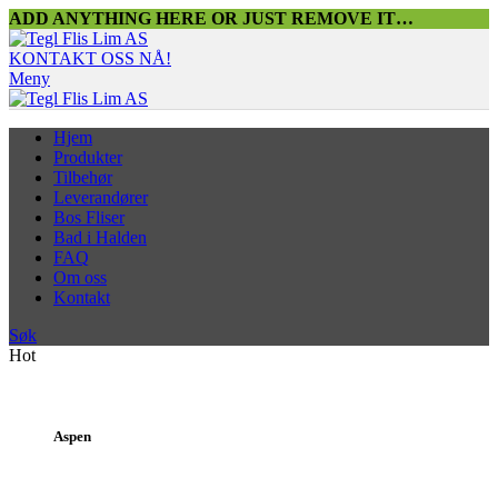
ADD ANYTHING HERE OR JUST REMOVE IT…
KONTAKT OSS NÅ!
Meny
Hjem
Produkter
Tilbehør
Leverandører
Bos Fliser
Bad i Halden
FAQ
Om oss
Kontakt
Søk
Hot
Aspen