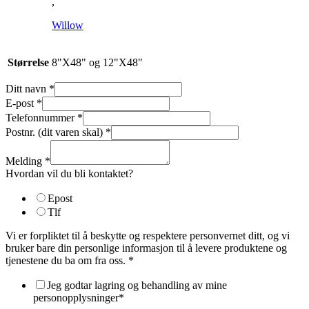
,
Willow
Størrelse
8"X48" og 12"X48"
Ditt navn
*
E-post
*
Telefonnummer
*
Postnr. (dit varen skal)
*
Melding
*
Hvordan vil du bli kontaktet?
Epost
Tlf
Vi er forpliktet til å beskytte og respektere personvernet ditt, og vi
bruker bare din personlige informasjon til å levere produktene og
tjenestene du ba om fra oss.
*
Jeg godtar lagring og behandling av mine
personopplysninger*