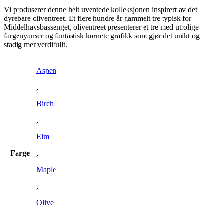
Vi produserer denne helt uventede kolleksjonen inspirert av det
dyrebare oliventreet. Et flere hundre år gammelt tre typisk for
Middelhavsbassenget, oliventreet presenterer et tre med utrolige
fargenyanser og fantastisk kornete grafikk som gjør det unikt og
stadig mer verdifullt.
Aspen
,
Birch
,
Elm
Farge
,
Maple
,
Olive