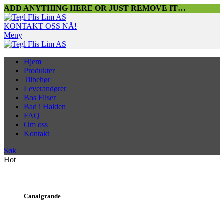
ADD ANYTHING HERE OR JUST REMOVE IT…
KONTAKT OSS NÅ!
Meny
Hjem
Produkter
Tilbehør
Leverandører
Bos Fliser
Bad i Halden
FAQ
Om oss
Kontakt
Søk
Hot
Canalgrande