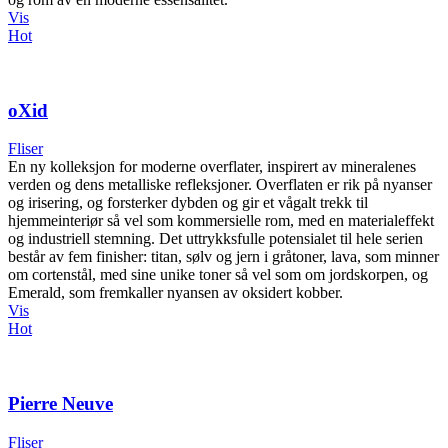
Vis
Hot
oXid
Fliser
En ny kolleksjon for moderne overflater, inspirert av mineralenes
verden og dens metalliske refleksjoner. Overflaten er rik på nyanser
og irisering, og forsterker dybden og gir et vågalt trekk til
hjemmeinteriør så vel som kommersielle rom, med en materialeffekt
og industriell stemning. Det uttrykksfulle potensialet til hele serien
består av fem finisher: titan, sølv og jern i gråtoner, lava, som minner
om cortenstål, med sine unike toner så vel som om jordskorpen, og
Emerald, som fremkaller nyansen av oksidert kobber.
Vis
Hot
Pierre Neuve
Fliser