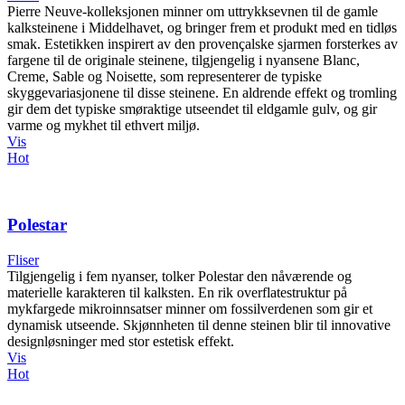
Pierre Neuve-kolleksjonen minner om uttrykksevnen til de gamle
kalksteinene i Middelhavet, og bringer frem et produkt med en tidløs
smak. Estetikken inspirert av den provençalske sjarmen forsterkes av
fargene til de originale steinene, tilgjengelig i nyansene Blanc,
Creme, Sable og Noisette, som representerer de typiske
skyggevariasjonene til disse steinene. En aldrende effekt og tromling
gir dem det typiske smøraktige utseendet til eldgamle gulv, og gir
varme og mykhet til ethvert miljø.
Vis
Hot
Polestar
Fliser
Tilgjengelig i fem nyanser, tolker Polestar den nåværende og
materielle karakteren til kalksten. En rik overflatestruktur på
mykfargede mikroinnsatser minner om fossilverdenen som gir et
dynamisk utseende. Skjønnheten til denne steinen blir til innovative
designløsninger med stor estetisk effekt.
Vis
Hot