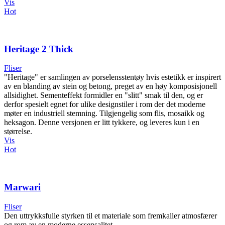
Vis
Hot
Heritage 2 Thick
Fliser
"Heritage" er samlingen av porselensstentøy hvis estetikk er inspirert
av en blanding av stein og betong, preget av en høy komposisjonell
allsidighet. Sementeffekt formidler en "slitt" smak til den, og er
derfor spesielt egnet for ulike designstiler i rom der det moderne
møter en industriell stemning. Tilgjengelig som flis, mosaikk og
heksagon. Denne versjonen er litt tykkere, og leveres kun i en
størrelse.
Vis
Hot
Marwari
Fliser
Den uttrykksfulle styrken til et materiale som fremkaller atmosfærer
og rom av en moderne essensalitet.