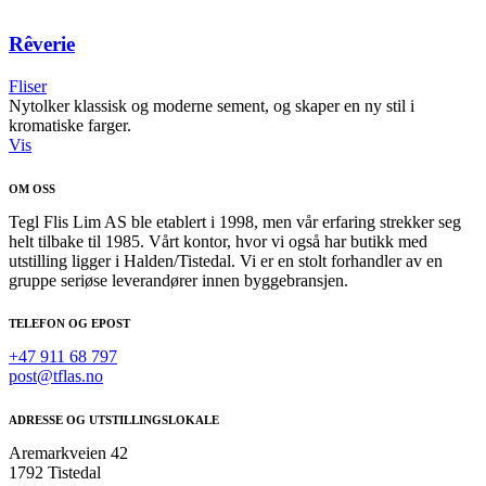
Rêverie
Fliser
Nytolker klassisk og moderne sement, og skaper en ny stil i
kromatiske farger.
Vis
OM OSS
Tegl Flis Lim AS ble etablert i 1998, men vår erfaring strekker seg
helt tilbake til 1985. Vårt kontor, hvor vi også har butikk med
utstilling ligger i Halden/Tistedal. Vi er en stolt forhandler av en
gruppe seriøse leverandører innen byggebransjen.
TELEFON OG EPOST
+47 911 68 797
post@tflas.no
ADRESSE OG UTSTILLINGSLOKALE
Aremarkveien 42
1792 Tistedal