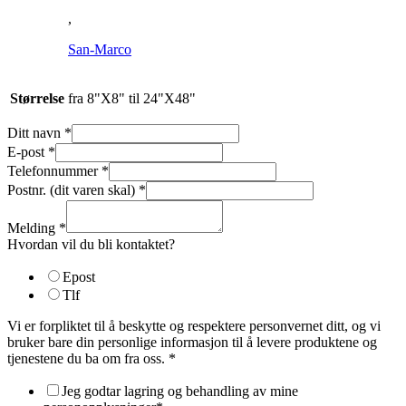
,
San-Marco
Størrelse
fra 8"X8" til 24"X48"
Ditt navn
*
E-post
*
Telefonnummer
*
Postnr. (dit varen skal)
*
Melding
*
Hvordan vil du bli kontaktet?
Epost
Tlf
Vi er forpliktet til å beskytte og respektere personvernet ditt, og vi
bruker bare din personlige informasjon til å levere produktene og
tjenestene du ba om fra oss.
*
Jeg godtar lagring og behandling av mine