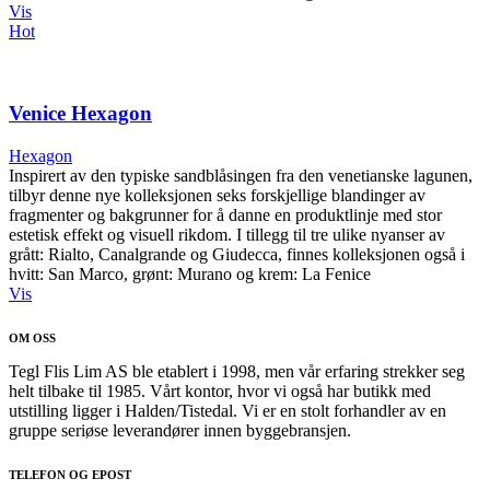
Vis
Hot
Venice Hexagon
Hexagon
Inspirert av den typiske sandblåsingen fra den venetianske lagunen,
tilbyr denne nye kolleksjonen seks forskjellige blandinger av
fragmenter og bakgrunner for å danne en produktlinje med stor
estetisk effekt og visuell rikdom. I tillegg til tre ulike nyanser av
grått: Rialto, Canalgrande og Giudecca, finnes kolleksjonen også i
hvitt: San Marco, grønt: Murano og krem: La Fenice
Vis
OM OSS
Tegl Flis Lim AS ble etablert i 1998, men vår erfaring strekker seg
helt tilbake til 1985. Vårt kontor, hvor vi også har butikk med
utstilling ligger i Halden/Tistedal. Vi er en stolt forhandler av en
gruppe seriøse leverandører innen byggebransjen.
TELEFON OG EPOST