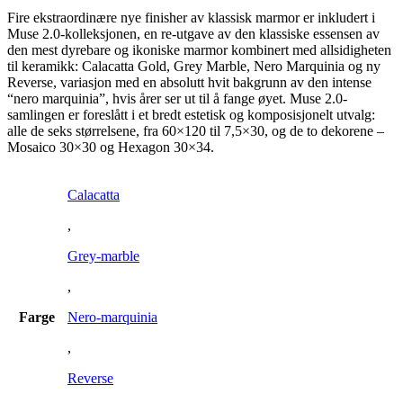
Fire ekstraordinære nye finisher av klassisk marmor er inkludert i
Muse 2.0-kolleksjonen, en re-utgave av den klassiske essensen av
den mest dyrebare og ikoniske marmor kombinert med allsidigheten
til keramikk: Calacatta Gold, Grey Marble, Nero Marquinia og ny
Reverse, variasjon med en absolutt hvit bakgrunn av den intense
“nero marquinia”, hvis årer ser ut til å fange øyet. Muse 2.0-
samlingen er foreslått i et bredt estetisk og komposisjonelt utvalg:
alle de seks størrelsene, fra 60×120 til 7,5×30, og de to dekorene –
Mosaico 30×30 og Hexagon 30×34.
Calacatta
,
Grey-marble
,
Farge
Nero-marquinia
,
Reverse