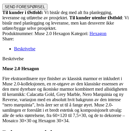
SEND FORESPØRSEL
Til kunder i Østfold:
Vi bistår deg med alt fra planlegging,
leveranse og utførelse av prosjektet.
Til kunder utenfor Østfold
: Vi
bistår med planlegging og leveranse, men kan dessverre ikke
utføre/bygge selve prosjektet.
Produktnummer:
Muse 2.0 Hexagon
Kategori:
Hexagon
Share:
Beskrivelse
Beskrivelse
Muse 2.0 Hexagon
Fire ekstraordinære nye finisher av klassisk marmor er inkludert i
Muse 2.0-kolleksjonen, en re-utgave av den klassiske essensen av
den mest dyrebare og ikoniske marmor kombinert med allsidigheten
til keramikk: Calacatta Gold, Grey Marble, Nero Marquinia og ny
Reverse, variasjon med en absolutt hvit bakgrunn av den intense
“nero marquinia”, hvis årer ser ut til å fange øyet. Muse 2.0-
samlingen er foreslått i et bredt estetisk og komposisjonelt utvalg:
alle de seks størrelsene, fra 60×120 til 7,5×30, og de to dekorene –
Mosaico 30×30 og Hexagon 30×34.