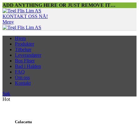
ADD ANYTHING HERE OR JUST REMOVE IT…
KONTAKT OSS NÅ!
Meny
Hjem
Produkter
Tilbehør
Leverandører
Bos Fliser
Bad i Halden
FAQ
Om oss
Kontakt
Søk
Hot
Calacatta