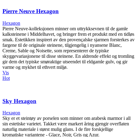
Pierre Neuve Hexagon
Hexagon
Pierre Neuve-kolleksjonen minner om uttrykksevnen til de gamle
kalksteinene i Middelhavet, og bringer frem et produkt med en tidløs
smak. Estetikken inspirert av den provençalske sjarmen forsterkes av
fargene til de originale steinene, tilgjengelig i nyansene Blanc,
Creme, Sable og Noisette, som representerer de typiske
skyggevariasjonene til disse steinene. En aldrende effekt og tromling
gir dem det typiske smøraktige utseendet til eldgamle gulv, og gir
varme og mykhet til ethvert miljø.
Vis
Hot
Sky Hexagon
Hexagon
Sky er et steintøy av porselen som minner om arabesk marmor i all
sin estetiske varietet. Takket være markert åring gjengir overflaten
naturlig materiale i størst mulig glans. I de fire forskjellige
kromatiske variantene - Glace, Noir, Gris og Azur.