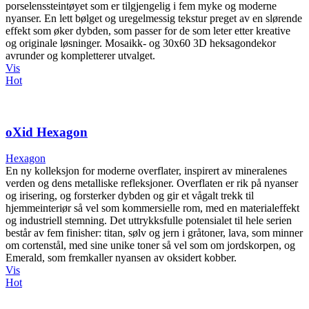
porselenssteintøyet som er tilgjengelig i fem myke og moderne
nyanser. En lett bølget og uregelmessig tekstur preget av en slørende
effekt som øker dybden, som passer for de som leter etter kreative
og originale løsninger. Mosaikk- og 30x60 3D heksagondekor
avrunder og kompletterer utvalget.
Vis
Hot
oXid Hexagon
Hexagon
En ny kolleksjon for moderne overflater, inspirert av mineralenes
verden og dens metalliske refleksjoner. Overflaten er rik på nyanser
og irisering, og forsterker dybden og gir et vågalt trekk til
hjemmeinteriør så vel som kommersielle rom, med en materialeffekt
og industriell stemning. Det uttrykksfulle potensialet til hele serien
består av fem finisher: titan, sølv og jern i gråtoner, lava, som minner
om cortenstål, med sine unike toner så vel som om jordskorpen, og
Emerald, som fremkaller nyansen av oksidert kobber.
Vis
Hot