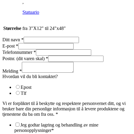
,
Statuario
Størrelse
fra 3"X12" til 24"x48"
Ditt navn
*
E-post
*
Telefonnummer
*
Postnr. (dit varen skal)
*
Melding
*
Hvordan vil du bli kontaktet?
Epost
Tlf
Vi er forpliktet til å beskytte og respektere personvernet ditt, og vi
bruker bare din personlige informasjon til å levere produktene og
tjenestene du ba om fra oss.
*
Jeg godtar lagring og behandling av mine
personopplysninger*