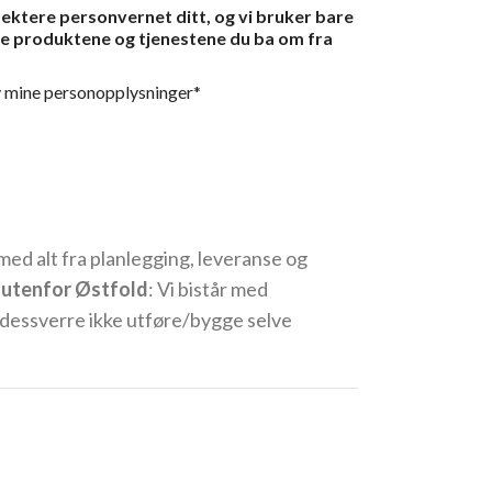
spektere personvernet ditt, og vi bruker bare
ere produktene og tjenestene du ba om fra
v mine personopplysninger*
 med alt fra planlegging, leveranse og
r utenfor Østfold
: Vi bistår med
 dessverre ikke utføre/bygge selve