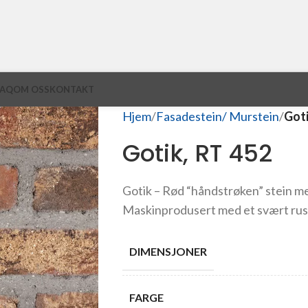
FAQ
OM OSS
KONTAKT
Hjem
Fasadestein/ Murstein
Goti
Gotik, RT 452
Gotik – Rød “håndstrøken” stein med
Maskinprodusert med et svært rus
DIMENSJONER
FARGE