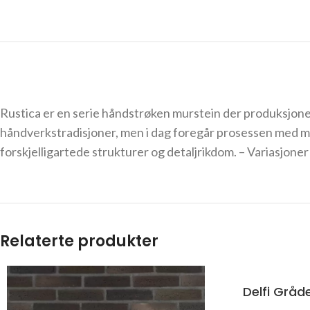
Rustica er en serie håndstrøken murstein der produksjonen 
håndverkstradisjoner, men i dag foregår prosessen med mo
forskjelligartede strukturer og detaljrikdom. – Variasjone
Relaterte produkter
Delfi Gråd