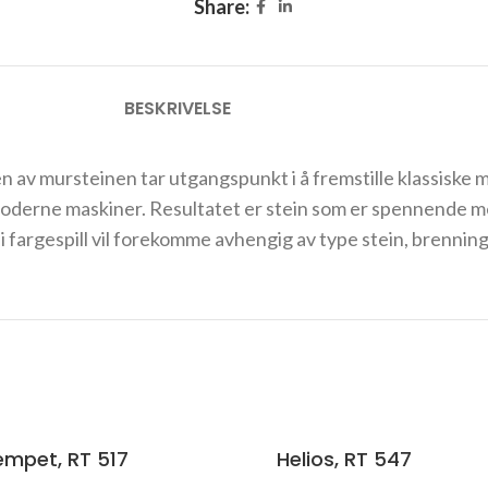
Share:
BESKRIVELSE
av mursteinen tar utgangspunkt i å fremstille klassiske mu
derne maskiner. Resultatet er stein som er spennende med
r i fargespill vil forekomme avhengig av type stein, brenni
empet, RT 517
Helios, RT 547