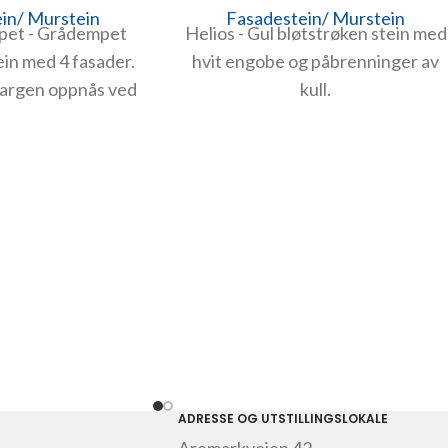
in/ Murstein
Fasadestein/ Murstein
pet - Grådempet
Helios - Gul bløtstrøken stein med
ein med 4 fasader.
hvit engobe og påbrenninger av
fargen oppnås ved
kull.
anger. Fargen er
omgående.
ADRESSE OG UTSTILLINGSLOKALE