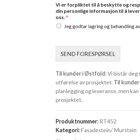
Vi er forpliktet til å beskytte og re
din personlige informasjon til å lev
oss.
*
Jeg godtar lagring og behandling a
SEND FORESPØRSEL
Til kunder i Østfold:
Vi bistår deg
utførelse av prosjektet.
Til kunde
planlegging og leveranse, men kan
prosjektet.
Produktnummer:
RT452
Kategori:
Fasadestein/ Murstein