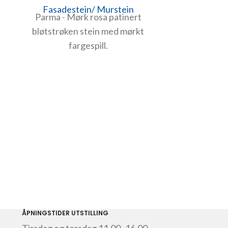
Fasadestein/ Murstein
Parma - Mørk rosa patinert
bløtstrøken stein med mørkt
fargespill.
Ult
Fasade
Kjølige ton
uten hem
nyanser av 
spor utf
murver
ÅPNINGSTIDER UTSTILLING
kompon