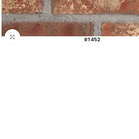
Forstørr bilde
RT452