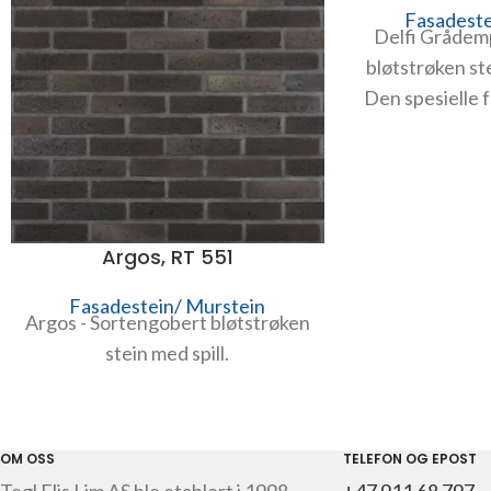
Fasadeste
Delfi Grådem
bløtstrøken st
Den spesielle 
brenning 2 g
gjenn
Argos, RT 551
Fasadestein/ Murstein
Argos - Sortengobert bløtstrøken
stein med spill.
OM OSS
TELEFON OG EPOST